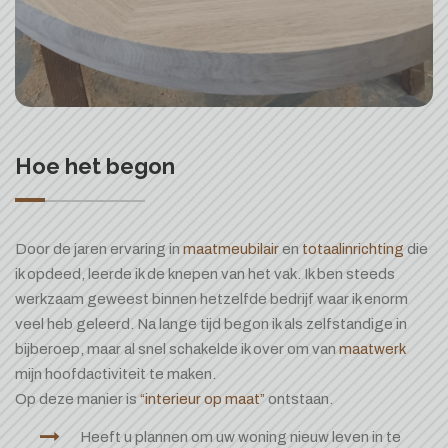
Hoe het begon
Door de jaren ervaring in
maatmeubilair
en
totaalinrichting
die
ik opdeed, leerde ik de knepen van het vak. Ik ben steeds
werkzaam geweest binnen hetzelfde bedrijf waar ik enorm
veel heb geleerd. Na lange tijd begon ik als zelfstandige in
bijberoep, maar al snel schakelde ik over om van
maatwerk
mijn hoofdactiviteit te maken.
Op deze manier is
“interieur op maat”
ontstaan.
Heeft u plannen om uw woning nieuw leven in te