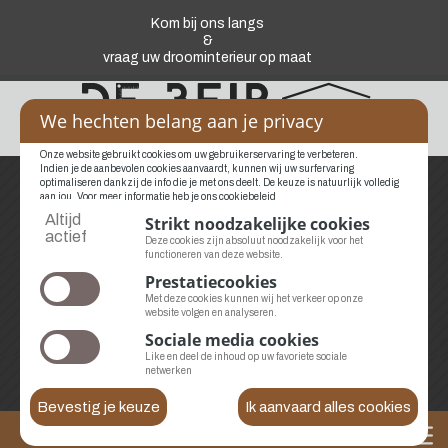
Kom bij ons langs
&
vraag uw droominterieur op maat
We hechten belang aan je privacy
Onze website gebruikt cookies om uw gebruikerservaring te verbeteren.
Indien je de aanbevolen cookies aanvaardt, kunnen wij uw surfervaring
optimaliseren dankzij de info die je met ons deelt. De keuze is natuurlijk volledig
aan jou. Voor meer informatie heb je
ons cookiebeleid
Altijd
Strikt noodzakelijke cookies
actief
BEL ONS
Deze cookies zijn absoluut noodzakelijk voor het
functioneren van deze website.
+32 478 78 14 80
Prestatiecookies
Met deze cookies kunnen wij het verkeer op onze
website volgen en analyseren.
Sociale media cookies
LOCATIE
Like en deel de inhoud op uw favoriete sociale
netwerken
9930 Lievegem